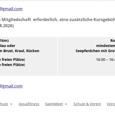
1@gmail.com
Mitgliedschaft erforderlich, eine zusätzliche Kursgebühr
.2026)
(16m)
Ro
lau oder
mindesten
 Brust, Kraul, Rücken
Seepferdchen mit Gro
 freien Plätze
)
16:00
–
16:
 freien Plätze
)
1@gmail.com
hule
Aquafitness
SwimMeet
Schule & Verein
Vere