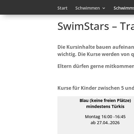
Start
Schwimmen
Schwimms
SwimStars – Tr
Die Kursinhalte bauen aufeinand
wichtig. Die Kurse werden von qu
E
ltern dürfen gerne mitkommen
Kurse für Kinder zwischen 5 un
Blau (
keine freien Plätze
)
mindestens Türkis
Montag 16:00 -16:45
ab 27.04..2026